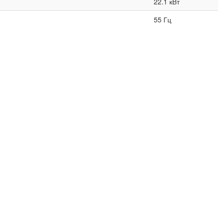
22.1 кВт
55 Гц