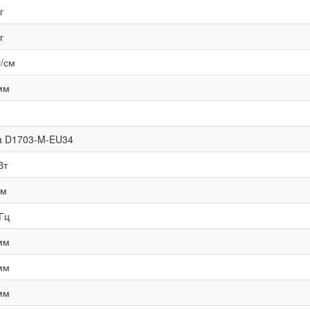
г
г
г/см
мм
a D1703-M-EU34
Вт
мм
Гц
мм
мм
мм